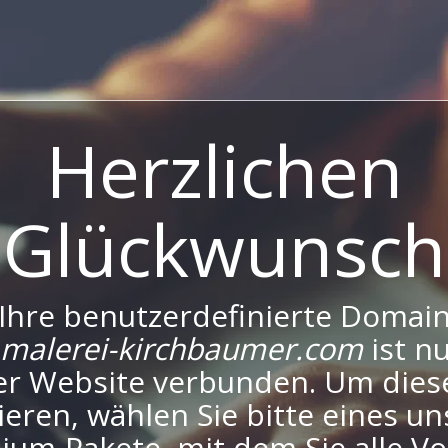
Herzlichen
Glückwunsch
Ihre benutzerdefinierte Domai
malerei-kirchbaumer.com
ist n
er Website verbunden. Um dies
ieren, wählen Sie bitte eines un
um-Pakete, mit dem Sie alle Vo