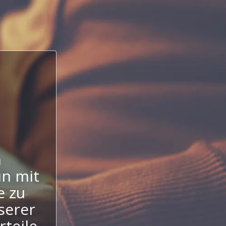
n
un mit
e zu
serer
rteile